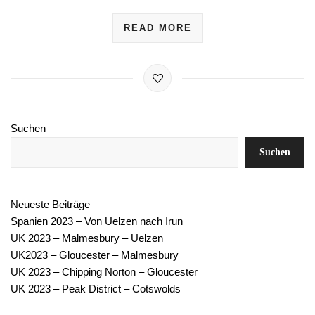
Neueste Beiträge
Spanien 2023 – Von Uelzen nach Irun
UK 2023 – Malmesbury – Uelzen
UK2023 – Gloucester – Malmesbury
UK 2023 – Chipping Norton – Gloucester
UK 2023 – Peak District – Cotswolds
TAGS:
ATLANTIKWALL
BELGIEN
BERGEN
BULLI
BUSUMBAU
CORNWALL
CORONA
DEVON
DROHNE
DÄNEMARK
E6
E13
E16
E45
ELEKTRIK
ENGLAND
FJORD
FJORDLINE
FRANKREICH
FV55
FÄHRE