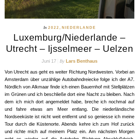
,
In
2022
NIEDERLANDE
Luxemburg/Niederlande –
Utrecht – Ijsselmeer – Uelzen
Juni 17
Lars Benthaus
By
Von Utrecht aus geht es weiter Richtung Nordwesten. Vorbei an
Amsterdam über unzählige Autobahndreiecke folge ich der A7.
Nördlich von Alkmaar finde ich einen Bauernhof mit Stellplätzen
im Grünen und ich beschließe dort eine Nacht zu bleiben. Nach
dem ich mich dort angemeldet habe, breche ich nochmal auf
und fahre etwas am Meer entlang. Die niederländische
Nordseeküste ist nicht weit entfernt und so geniesse ich meine
Tour durch die Küstenorte. Abends kehre ich zum Hof zurück
und richte mich auf meinem Platz ein. Am nächsten Morgen
geht es wieder auf die Autobahn Richtung Abschlußdeich.