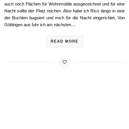
,
In
2022
DEUTSCHLAND
Elbe bei Stove
Mai 28
Lars Benthaus
By
Mit Freunden ging es über Himmelfahrt nach Stove an die Elbe
auf einen Campingplatz mit einer Wiese ohne feste Stellplätze