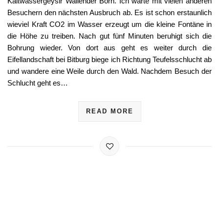
Kaltwassergeysir Wallender Born. Ich warte mit vielen anderen
Besuchern den nächsten Ausbruch ab. Es ist schon erstaunlich
wieviel Kraft CO2 im Wasser erzeugt um die kleine Fontäne in
die Höhe zu treiben. Nach gut fünf Minuten beruhigt sich die
Bohrung wieder. Von dort aus geht es weiter durch die
Eifellandschaft bei Bitburg biege ich Richtung Teufelsschlucht ab
und wandere eine Weile durch den Wald. Nachdem Besuch der
Schlucht geht es…
READ MORE
,
,
In
2022
DEUTSCHLAND
MIT VIDEO
Luxemburg/Niederlande –