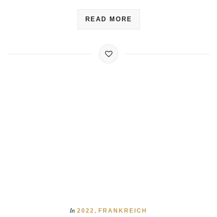
,
In
2022
FRANKREICH
Normandie 2022 – Port-en-
Bessin Huppain – Saint-
Jouin-Bruneval
Mai 14
Lars Benthaus
By
Vom Campingplatz aus ging es morgens Richtung Omaha
Beach. Im Vergleich der fünf Landungsstrände wohl der
bekannteste. Vor Ort angekommen bin ich etwas auf der