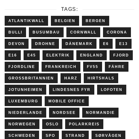
GROSSBRITANNIEN
HARZ
HIRTSHALS
JOTUNHEIMEN
LINDESNES FYR
LOFOTEN
LUXEMBURG
MOBILE OFFICE
NIEDERLANDE
NORDSEE
NORMANDIE
NORWEGEN
OSLO
POLARKREIS
SCHWEDEN
SPO
STRAND
SØRVÅGEN
TRONDHEIM
UELZEN
UK
VW BUS
WALES
WESERBERGLAND
NEWER
OLDER