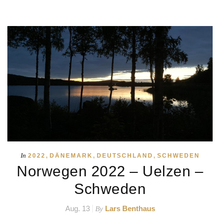
,
,
,
In
2022
DÄNEMARK
DEUTSCHLAND
SCHWEDEN
Norwegen 2022 – Uelzen –
Schweden
Aug. 13
Lars Benthaus
By