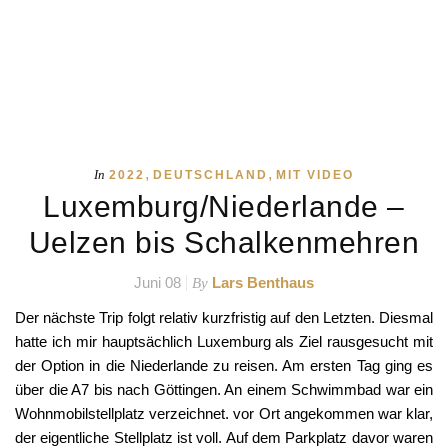
Uelzen bis Schalkenmehren
Juni 08
Lars Benthaus
By
Der nächste Trip folgt relativ kurzfristig auf den Letzten. Diesmal
hatte ich mir hauptsächlich Luxemburg als Ziel rausgesucht mit
der Option in die Niederlande zu reisen. Am ersten Tag ging es
über die A7 bis nach Göttingen. An einem Schwimmbad war ein
Wohnmobilstellplatz verzeichnet. vor Ort angekommen war klar,
der eigentliche Stellplatz ist voll. Auf dem Parkplatz davor waren
auch noch Flächen für Wohnmobile ausgezeichnet und für eine
Nacht sollte der Platz reichen. Also habe ich Rico längs in eine
der Buchten bugsiert und mich für die Nacht eingerichtet. Von
Göttingen aus fuhr ich am nächsten…
READ MORE