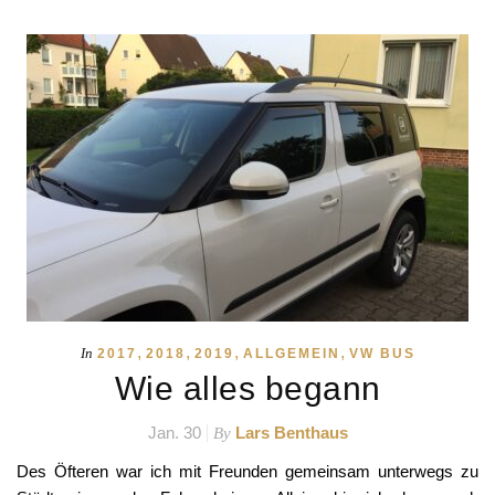
,
,
,
,
In
2017
2018
2019
ALLGEMEIN
VW BUS
Wie alles begann
Jan. 30
Lars Benthaus
By
Des Öfteren war ich mit Freunden gemeinsam unterwegs zu