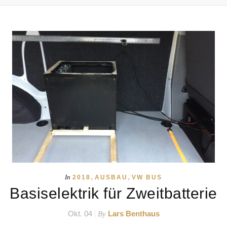
,
,
In
2018
AUSBAU
VW BUS
Basiselektrik für Zweitbatterie
Okt. 04
Lars Benthaus
By