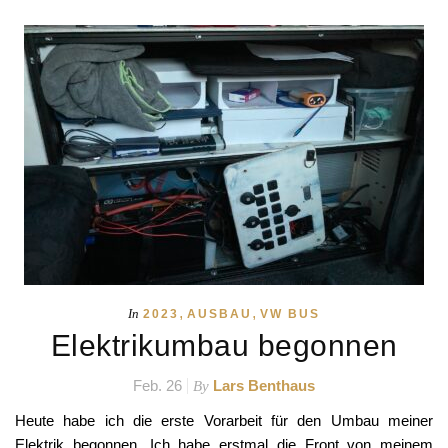
,
,
In
2023
AUSBAU
VW BUS
Elektrikumbau begonnen
Feb. 26
Lars Benthaus
By
Heute habe ich die erste Vorarbeit für den Umbau meiner
Elektrik begonnen. Ich habe erstmal die Front von meinem