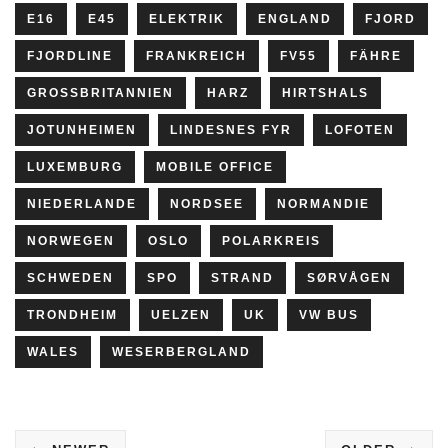
E16
E45
ELEKTRIK
ENGLAND
FJORD
FJORDLINE
FRANKREICH
FV55
FÄHRE
GROSSBRITANNIEN
HARZ
HIRTSHALS
JOTUNHEIMEN
LINDESNES FYR
LOFOTEN
LUXEMBURG
MOBILE OFFICE
NIEDERLANDE
NORDSEE
NORMANDIE
NORWEGEN
OSLO
POLARKREIS
SCHWEDEN
SPO
STRAND
SØRVÅGEN
TRONDHEIM
UELZEN
UK
VW BUS
WALES
WESERBERGLAND