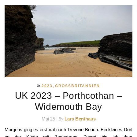
,
In
2023
GROSSBRITANNIEN
UK 2023 – Porthcothan –
Widemouth Bay
Mai 25
Lars Benthaus
By
Morgens ging es erstmal nach Trevone Beach. Ein kleines Dorf
an der Küste mit Badestrand. Zuerst bin ich dem