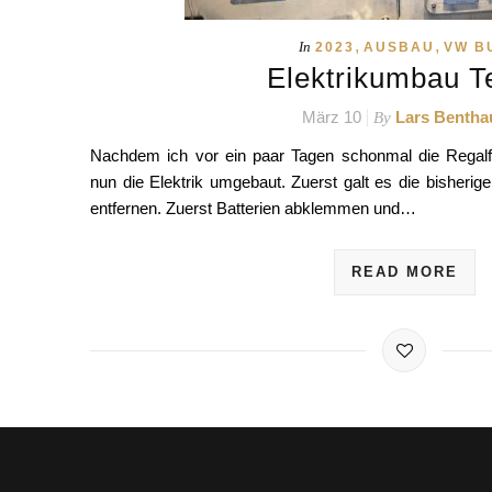
,
,
In
2023
AUSBAU
VW B
Elektrikumbau Te
März 10
Lars Bentha
By
Nachdem ich vor ein paar Tagen schonmal die Regalfr
nun die Elektrik umgebaut. Zuerst galt es die bisherig
entfernen. Zuerst Batterien abklemmen und…
READ MORE