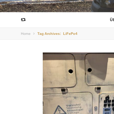
Ü
Home
Tag Archives: LiFePo4