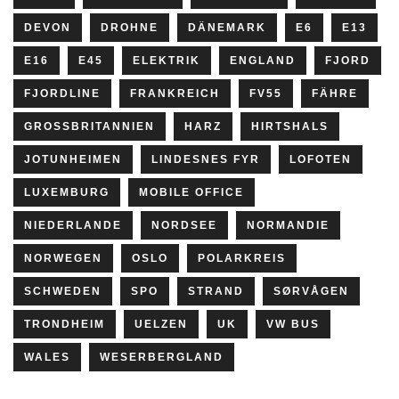
DEVON
DROHNE
DÄNEMARK
E6
E13
E16
E45
ELEKTRIK
ENGLAND
FJORD
FJORDLINE
FRANKREICH
FV55
FÄHRE
GROSSBRITANNIEN
HARZ
HIRTSHALS
JOTUNHEIMEN
LINDESNES FYR
LOFOTEN
LUXEMBURG
MOBILE OFFICE
NIEDERLANDE
NORDSEE
NORMANDIE
NORWEGEN
OSLO
POLARKREIS
SCHWEDEN
SPO
STRAND
SØRVÅGEN
TRONDHEIM
UELZEN
UK
VW BUS
WALES
WESERBERGLAND