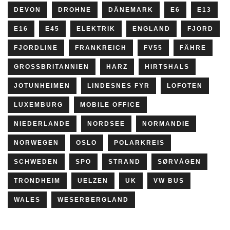
DEVON
DROHNE
DÄNEMARK
E6
E13
E16
E45
ELEKTRIK
ENGLAND
FJORD
FJORDLINE
FRANKREICH
FV55
FÄHRE
GROSSBRITANNIEN
HARZ
HIRTSHALS
JOTUNHEIMEN
LINDESNES FYR
LOFOTEN
LUXEMBURG
MOBILE OFFICE
NIEDERLANDE
NORDSEE
NORMANDIE
NORWEGEN
OSLO
POLARKREIS
SCHWEDEN
SPO
STRAND
SØRVÅGEN
TRONDHEIM
UELZEN
UK
VW BUS
WALES
WESERBERGLAND