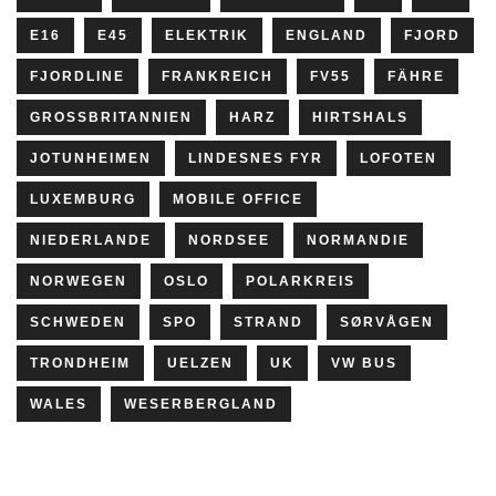
E16
E45
ELEKTRIK
ENGLAND
FJORD
FJORDLINE
FRANKREICH
FV55
FÄHRE
GROSSBRITANNIEN
HARZ
HIRTSHALS
JOTUNHEIMEN
LINDESNES FYR
LOFOTEN
LUXEMBURG
MOBILE OFFICE
NIEDERLANDE
NORDSEE
NORMANDIE
NORWEGEN
OSLO
POLARKREIS
SCHWEDEN
SPO
STRAND
SØRVÅGEN
TRONDHEIM
UELZEN
UK
VW BUS
WALES
WESERBERGLAND